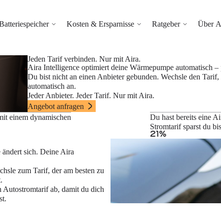
Batteriespeicher
Kosten & Ersparnisse
Ratgeber
Über A
Jeden Tarif verbinden. Nur mit Aira.
Aira Intelligence optimiert deine Wärmepumpe automatisch – p
Du bist nicht an einen Anbieter gebunden. Wechsle den Tarif
automatisch an.
Jeder Anbieter. Jeder Tarif. Nur mit Aira.
Angebot anfragen
mit einem dynamischen
Du hast bereits eine
Stromtarif sparst du b
21
%
 ändert sich. Deine Aira
chsle zum Tarif, der am besten zu
.
n Autostromtarif ab, damit du dich
t.