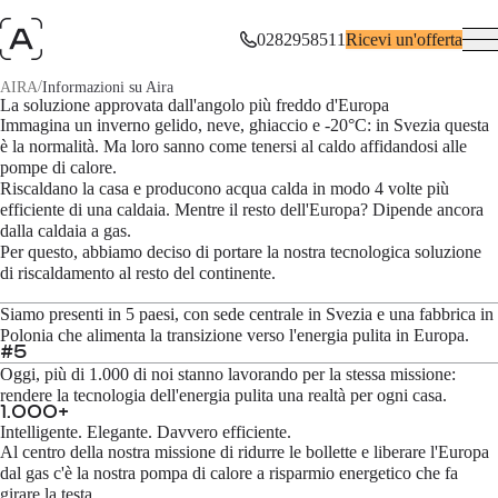
0282958511
Ricevi un'offerta
/
AIRA
Informazioni su Aira
Radici svedesi. Impatto europeo.
La soluzione approvata dall'angolo più freddo d'Europa
Immagina un inverno gelido, neve, ghiaccio e -20°C: in Svezia questa
è la normalità. Ma loro sanno come tenersi al caldo affidandosi alle
Il 10% delle emissioni di CO₂ in Europa è causato dal riscaldamento
domestico e le bollette diventano sempre più alte. Ecco che Aira decide
pompe di calore.
di intervenire.
Riscaldano la casa e producono acqua calda in modo 4 volte più
efficiente di una caldaia. Mentre il resto dell'Europa? Dipende ancora
dalla caldaia a gas.
Per questo, abbiamo deciso di portare la nostra tecnologica soluzione
di riscaldamento al resto del continente.
Siamo presenti in 5 paesi, con sede centrale in Svezia e una fabbrica in
Polonia che alimenta la transizione verso l'energia pulita in Europa.
#
5
Oggi, più di 1.000 di noi stanno lavorando per la stessa missione:
rendere la tecnologia dell'energia pulita una realtà per ogni casa.
1.000
+
Intelligente. Elegante. Davvero efficiente.
Al centro della nostra missione di ridurre le bollette e liberare l'Europa
dal gas c'è la nostra pompa di calore a risparmio energetico che fa
girare la testa.