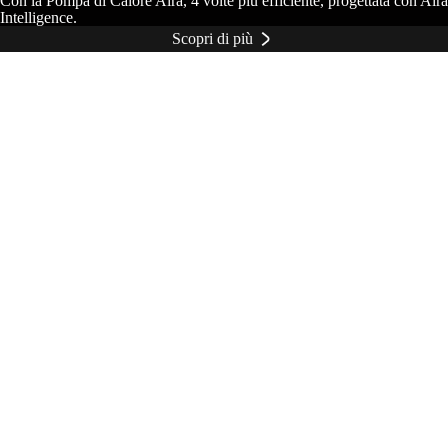
Con la Pompa di Calore Aira, 4 volte più efficiente, progettata con Aira
Intelligence.
Scopri di più
Richiedi un preventivo gratuito
Rispondi a 4 semplici domande sulla tua casa. Poi ti contatteremo per
organizzare la tua valutazione energetica domestica gratuita e calcolare
il tuo preventivo a prezzo bloccato.
Dove abiti?
Appartamento
Villa/Viletta
Casa multi familiare
Altro