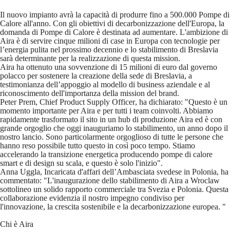
Il nuovo impianto avrà la capacità di produrre fino a 500.000 Pompe di
Calore all'anno. Con gli obiettivi di decarbonizzazione dell'Europa, la
domanda di Pompe di Calore è destinata ad aumentare. L'ambizione di
Aira è di servire cinque milioni di case in Europa con tecnologie per
l’energia pulita nel prossimo decennio e lo stabilimento di Breslavia
sarà determinante per la realizzazione di questa mission.
Aira ha ottenuto una sovvenzione di 15 milioni di euro dal governo
polacco per sostenere la creazione della sede di Breslavia, a
testimonianza dell’appoggio al modello di business aziendale e al
riconoscimento dell'importanza della mission del brand.
Peter Prem, Chief Product Supply Officer
, ha dichiarato: "Questo è un
momento importante per Aira e per tutti i team coinvolti. Abbiamo
rapidamente trasformato il sito in un hub di produzione Aira ed è con
grande orgoglio che oggi inauguriamo lo stabilimento, un anno dopo il
nostro lancio. Sono particolarmente orgoglioso di tutte le persone che
hanno reso possibile tutto questo in così poco tempo. Stiamo
accelerando la transizione energetica producendo pompe di calore
smart e di design su scala, e questo è solo l'inizio".
Anna Uggla, Incaricata d'affari dell’Ambasciata svedese in Polonia
, ha
commentato: "L'inaugurazione dello stabilimento di Aira a Wroclaw
sottolineo un solido rapporto commerciale tra Svezia e Polonia. Questa
collaborazione evidenzia il nostro impegno condiviso per
l'innovazione, la crescita sostenibile e la decarbonizzazione europea. "
Chi è Aira