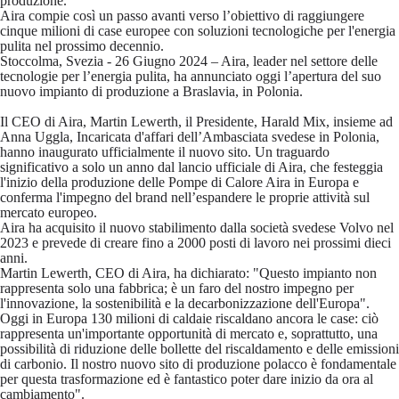
produzione.
Aira compie così un passo avanti verso l’obiettivo di raggiungere
cinque milioni di case europee con soluzioni tecnologiche per l'energia
pulita nel prossimo decennio.
Stoccolma, Svezia - 26 Giugno 2024
– Aira, leader nel settore delle
tecnologie per l’energia pulita, ha annunciato oggi l’apertura del suo
nuovo impianto di produzione a Braslavia, in Polonia.
Il CEO di Aira, Martin Lewerth, il Presidente, Harald Mix, insieme ad
Anna Uggla, Incaricata d'affari dell’Ambasciata svedese in Polonia,
hanno inaugurato ufficialmente il nuovo sito. Un traguardo
significativo a solo un anno dal lancio ufficiale di Aira, che festeggia
l'inizio della produzione delle Pompe di Calore Aira in Europa e
conferma l'impegno del brand nell’espandere le proprie attività sul
mercato europeo.
Aira ha acquisito il nuovo stabilimento dalla società svedese Volvo nel
2023 e prevede di creare fino a 2000 posti di lavoro nei prossimi dieci
anni.
Martin Lewerth, CEO di Aira, ha dichiarato: "Questo impianto non
rappresenta solo una fabbrica; è un faro del nostro impegno per
l'innovazione, la sostenibilità e la decarbonizzazione dell'Europa".
Oggi in Europa 130 milioni di caldaie riscaldano ancora le case: ciò
rappresenta un'importante opportunità di mercato e, soprattutto, una
possibilità di riduzione delle bollette del riscaldamento e delle emissioni
di carbonio. Il nostro nuovo sito di produzione polacco è fondamentale
per questa trasformazione ed è fantastico poter dare inizio da ora al
cambiamento".