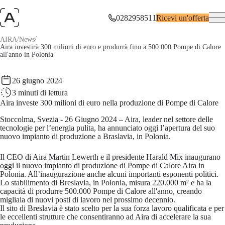
0282958511
Ricevi un'offerta
/
/
AIRA
News
Aira investirà 300 milioni di euro e produrrà fino a 500.000 Pompe di Calore
all'anno in Polonia
26 giugno 2024
3
minuti di lettura
Aira investe 300 milioni di euro nella produzione di Pompe di Calore
Stoccolma, Svezia - 26 Giugno 2024
– Aira, leader nel settore delle
tecnologie per l’energia pulita, ha annunciato oggi l’apertura del suo
nuovo impianto di produzione a Braslavia, in Polonia.
Il CEO di Aira Martin Lewerth e il presidente Harald Mix inaugurano
oggi il nuovo impianto di produzione di Pompe di Calore Aira in
Polonia. All’inaugurazione anche alcuni importanti esponenti politici.
Lo stabilimento di Breslavia, in Polonia, misura 220.000 m² e ha la
capacità di produrre 500.000 Pompe di Calore all'anno, creando
migliaia di nuovi posti di lavoro nel prossimo decennio.
Il sito di Breslavia è stato scelto per la sua forza lavoro qualificata e per
le eccellenti strutture che consentiranno ad Aira di accelerare la sua