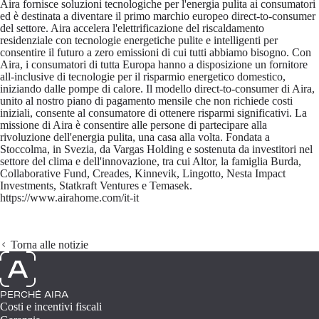
Aira fornisce soluzioni tecnologiche per l'energia pulita ai consumatori
ed è destinata a diventare il primo marchio europeo direct-to-consumer
del settore. Aira accelera l'elettrificazione del riscaldamento
residenziale con tecnologie energetiche pulite e intelligenti per
consentire il futuro a zero emissioni di cui tutti abbiamo bisogno. Con
Aira, i consumatori di tutta Europa hanno a disposizione un fornitore
all-inclusive di tecnologie per il risparmio energetico domestico,
iniziando dalle pompe di calore. Il modello direct-to-consumer di Aira,
unito al nostro piano di pagamento mensile che non richiede costi
iniziali, consente al consumatore di ottenere risparmi significativi. La
missione di Aira è consentire alle persone di partecipare alla
rivoluzione dell'energia pulita, una casa alla volta. Fondata a
Stoccolma, in Svezia, da Vargas Holding e sostenuta da investitori nel
settore del clima e dell'innovazione, tra cui Altor, la famiglia Burda,
Collaborative Fund, Creades, Kinnevik, Lingotto, Nesta Impact
Investments, Statkraft Ventures e Temasek.
https://www.airahome.com/it-it
Torna alle notizie
PERCHÉ AIRA
Costi e incentivi fiscali