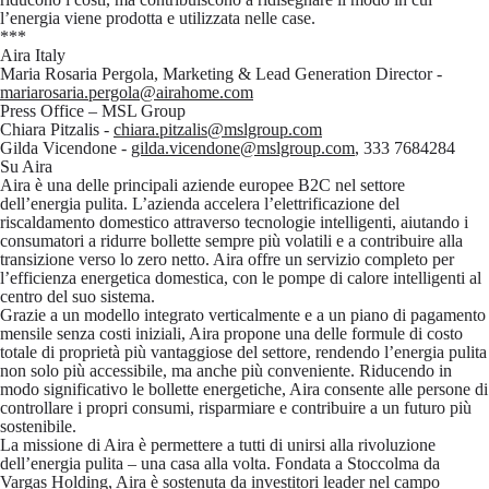
l’energia viene prodotta e utilizzata nelle case.
***
Aira Italy
Maria Rosaria Pergola
, Marketing & Lead Generation Director -
mariarosaria.pergola@airahome.com
Press Office – MSL Group
Chiara Pitzalis -
chiara.pitzalis@mslgroup.com
Gilda Vicendone -
gilda.vicendone@mslgroup.com
, 333 7684284
Su Aira
Aira è una delle principali aziende europee B2C nel settore
dell’energia pulita. L’azienda accelera l’elettrificazione del
riscaldamento domestico attraverso tecnologie intelligenti, aiutando i
consumatori a ridurre bollette sempre più volatili e a contribuire alla
transizione verso lo zero netto. Aira offre un servizio completo per
l’efficienza energetica domestica, con le pompe di calore intelligenti al
centro del suo sistema.
Grazie a un modello integrato verticalmente e a un piano di pagamento
mensile senza costi iniziali, Aira propone una delle formule di costo
totale di proprietà più vantaggiose del settore, rendendo l’energia pulita
non solo più accessibile, ma anche più conveniente. Riducendo in
modo significativo le bollette energetiche, Aira consente alle persone di
controllare i propri consumi, risparmiare e contribuire a un futuro più
sostenibile.
La missione di Aira è permettere a tutti di unirsi alla rivoluzione
dell’energia pulita – una casa alla volta. Fondata a Stoccolma da
Vargas Holding, Aira è sostenuta da investitori leader nel campo