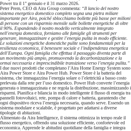
Power tra il 1° gennaio e il 31 marzo 2026
.
Peter Prem, CEO di Aira Group commenta:
“Il lancio del nostro
sistema energetico domestico completo segna una pietra miliare
importante per Aira, poiché sblocchiamo bollette più basse per milioni
di persone con un risparmio mensile sulle bollette energetiche di oltre
il 90%. Espandendo il nostro modello verticalmente integrato
nell’energia domestica, forniamo alle famiglie gli strumenti per
generare, immagazzinare e gestire l’energia pulita in modo efficiente.
Le soluzioni energetiche domestiche pulite sono fondamentali per la
resilienza economica, il benessere sociale e l’indipendenza energetica
dell’Europa. Ogni famiglia che effettua il passaggio diventa parte di
un movimento più ampio, promuovendo la decarbonizzazione e la
ormai necessaria e imprescindibile transizione verso l’energia pulita.”
I due nuovi prodotti che completano l’Aira Home Energy System sono
Aira Power Store
e
Aira Power Hub
. Power Store è la batteria del
sistema, che immagazzina l’energia solare o l’elettricità a basso costo
prelevata dalla rete per l’uso domestico. Power Hub converte l’energia
generata o immagazzinata e ne regola la distribuzione, massimizzando i
risparmi. Pianifica e bilancia in modo intelligente il flusso di energia tra
pannelli fotovoltaici, rete, pompa di calore e batteria, garantendo che
ogni dispositivo riceva l’energia necessaria, quando serve. Essendo un
sistema modulare e scalabile, è progettato per adattarsi a diverse
tipologie di abitazioni.
Alimentato da
Aira Intelligence
, il sistema ottimizza in tempo reale il
flusso energetico, offrendo una soluzione efficiente, confortevole ed
economica. Apprende le abitudini quotidiane della famiglia e integra