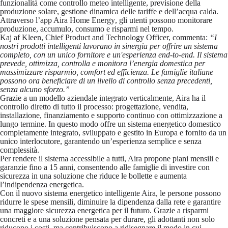
funzionalità come controllo meteo intelligente, previsione della
produzione solare, gestione dinamica delle tariffe e dell’acqua calda.
Attraverso l’
app Aira Home Energy
, gli utenti possono monitorare
produzione, accumulo, consumo e risparmi nel tempo.
Kaj af Kleen, Chief Product and Technology Officer, commenta
:
“I
nostri prodotti intelligenti lavorano in sinergia per offrire un sistema
completo, con un unico fornitore e un'esperienza end-to-end. Il sistema
prevede, ottimizza, controlla e monitora l’energia domestica per
massimizzare risparmio, comfort ed efficienza. Le famiglie italiane
possono ora beneficiare di un livello di controllo senza precedenti,
senza alcuno sforzo.”
Grazie a un
modello aziendale integrato verticalmente
, Aira ha il
controllo diretto di tutto il processo: progettazione, vendita,
installazione, finanziamento e supporto continuo con ottimizzazione a
lungo termine. In questo modo offre un sistema energetico domestico
completamente integrato, sviluppato e gestito in Europa e fornito da un
unico interlocutore, garantendo un’esperienza semplice e senza
complessità.
Per rendere il sistema accessibile a tutti, Aira propone piani mensili e
garanzie fino a 15 anni, consentendo alle famiglie di investire con
sicurezza in una soluzione che riduce le bollette e aumenta
l’indipendenza energetica.
Con il nuovo sistema energetico intelligente Aira, le persone possono
ridurre le spese mensili, diminuire la dipendenza dalla rete e garantire
una maggiore sicurezza energetica per il futuro. Grazie a risparmi
concreti e a una soluzione pensata per durare, gli adottanti non solo
riducono i costi, ma contribuiscono a ridisegnare il modo in cui