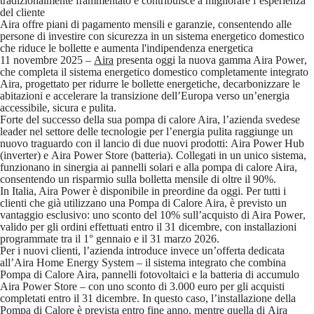
tradizionalmente frammentato e contribuisce a migliorare l’esperienza
del cliente
Aira offre piani di pagamento mensili e garanzie, consentendo alle
persone di investire con sicurezza in un sistema energetico domestico
che riduce le bollette e aumenta l'indipendenza energetica
11 novembre 2025
–
Aira
presenta oggi la nuova gamma
Aira Power
,
che completa il sistema energetico domestico completamente integrato
Aira, progettato per ridurre le bollette energetiche, decarbonizzare le
abitazioni e accelerare la transizione dell’Europa verso un’energia
accessibile, sicura e pulita.
Forte del successo della sua pompa di calore Aira, l’azienda svedese
leader nel settore delle tecnologie per l’energia pulita raggiunge un
nuovo traguardo con il lancio di due nuovi prodotti:
Aira Power Hub
(inverter)
e
Aira Power Store (batteria)
. Collegati in un unico sistema,
funzionano
in sinergia ai pannelli solari e alla pompa di calore Aira,
consentendo un risparmio sulla bolletta mensile di oltre il 90%.
In Italia, Aira Power è disponibile in preordine da oggi. Per tutti i
clienti che già utilizzano una Pompa di Calore Aira, è previsto un
vantaggio esclusivo: uno sconto del
10% sull’acquisto di Aira Power
,
valido per gli ordini effettuati entro il
31 dicembre
, con installazioni
programmate tra il
1° gennaio e il 31 marzo 2026
.
Per i nuovi clienti, l’azienda introduce invece un’offerta dedicata
all’Aira Home Energy System – il sistema integrato che combina
Pompa di Calore Aira, pannelli fotovoltaici e la batteria di accumulo
Aira Power Store – con uno sconto di
3.000 euro per gli acquisti
completati entro il 31 dicembre
. In questo caso, l’installazione della
Pompa di Calore è prevista entro fine anno, mentre quella di
Aira