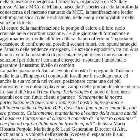
della transizione energetica. L’iniziativa, organizzata da RX Italy
presso Allianz MiCo di Milano, nasce dall’esperienza e dalla profonda
conoscenza del mercato maturate da MCE, la manifestazione leader
nell’impiantistica civile e industriale, nelle energie rinnovabili e nelle
soluzioni idriche.
Al centro della manifestazione le pompe di calore e il loro ruolo
cruciale nella decarbonizzazione. Le due giornate di formazione e
aggiornamento, rivolte all’intera filiera, hanno offerto un’importante
occasione di confronto sui possibili scenari futuri, con spunti strategici
e l’analisi delle tendenze emergenti. Le aziende espositrici, tra cui
Aira
hanno avuto la possibilità di presentare le più recenti innovazioni e
soluzioni per ridurre i consumi energetici, rispettare l’ambiente e
garantire il massimo livello di comfort.
La partecipazione di Aira all'evento dimostra l'impegno dell'azienda
nella lotta all'impiego di combustili fossili per il riscaldamento, ed
anche la sua volontà nel volersi posizionare come uno dei più
innovativi e tecnologici player nel campo delle pompe di calore ad aria.
Lo stand di Aira all'
Heat Pump Technologies
è luogo di incontro e
scambi con con futuri clienti e partner:
"
Sicuramente la nostra
partecipazione di quest’anno sancisce il nostro
ingresso anche
all’interno della categoria B2B
, dove Aira, fino a poco tempo fa, non
era presente. Chiaramente, manteniamo al centro della nostra attività
di business
l’attenzione al cliente
: il concetto di “direct to consumer”,
che fino ad oggi in Italia non ha trovato eguali.
" dichiara Maria
Rosaria Pergola,
Marketing & Lead Generation Director di Aira,
dichiarando la volontà dell'azienda Svedese di
espandere il suo
mercato verso il mondo delle aziende
.