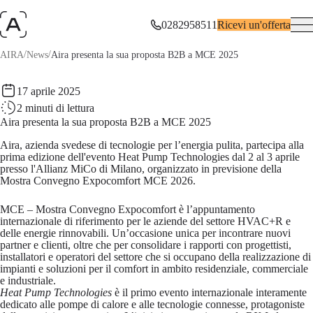
0282958511
Ricevi un'offerta
/
/
AIRA
News
Aira presenta la sua proposta B2B a MCE 2025
17 aprile 2025
2
minuti di lettura
Aira presenta la sua proposta B2B a MCE 2025
Aira,
azienda svedese di tecnologie per l’energia pulita,
partecipa alla
prima edizione dell'evento
Heat Pump Technologies
dal 2 al 3 aprile
presso l'
Allianz MiCo di Milano, organizzato in previsione della
Mostra Convegno Expocomfort MCE 2026
.
MCE – Mostra Convegno Expocomfort
è l’appuntamento
internazionale di riferimento per le aziende del settore HVAC+R e
delle energie rinnovabili. Un’occasione unica per incontrare nuovi
partner e clienti, oltre che per consolidare i rapporti con progettisti,
installatori e operatori del settore che si occupano della realizzazione di
impianti e soluzioni per il comfort in ambito residenziale, commerciale
e industriale.
Heat Pump Technologies
è il primo evento internazionale interamente
dedicato alle pompe di calore e alle tecnologie connesse, protagoniste