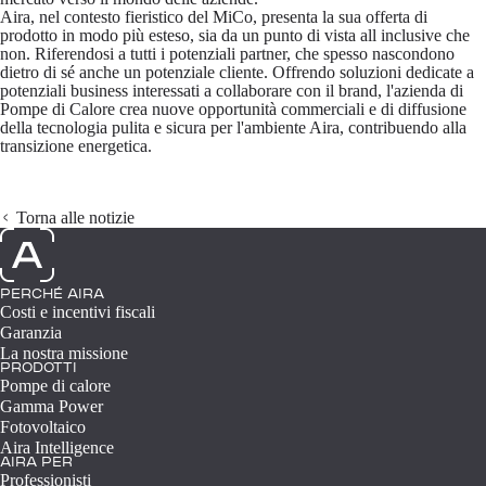
Aira, nel contesto fieristico del MiCo, presenta la sua
offerta di
prodotto in modo più esteso
, sia da un punto di vista all inclusive che
non. Riferendosi a
tutti i potenziali partner
, che spesso nascondono
dietro di sé
anche un potenziale cliente
. Offrendo
soluzioni dedicate
a
potenziali business interessati a collaborare con il brand, l'azienda di
Pompe di Calore crea
nuove opportunità commerciali e di diffusione
della tecnologia pulita e sicura per l'ambiente
Aira
, contribuendo alla
transizione energetica.
Torna alle notizie
PERCHÉ AIRA
Costi e incentivi fiscali
Garanzia
La nostra missione
PRODOTTI
Pompe di calore
Gamma Power
Fotovoltaico
Aira Intelligence
AIRA PER
Professionisti