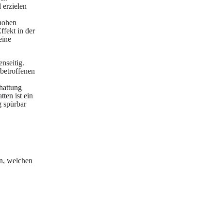
 erzielen
 hohen
fekt in der
eine
nseitig.
 betroffenen
hattung
ten ist ein
g spürbar
on, welchen