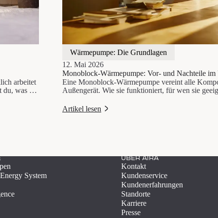
Wärmepumpe: Die Grundlagen
12. Mai 2026
Monoblock-Wärmepumpe: Vor- und Nachteile im 
ich arbeitet
Eine Monoblock-Wärmepumpe vereint alle Kompo
t du, was ein
Außengerät. Wie sie funktioniert, für wen sie geeig
.
Split-Anlagen unterscheidet – hier der Überblick.
Artikel lesen
E
ÜBER AIRA
pen
Kontakt
Energy System
Kundenservice
Kundenerfahrungen
gence
Standorte
Karriere
Presse