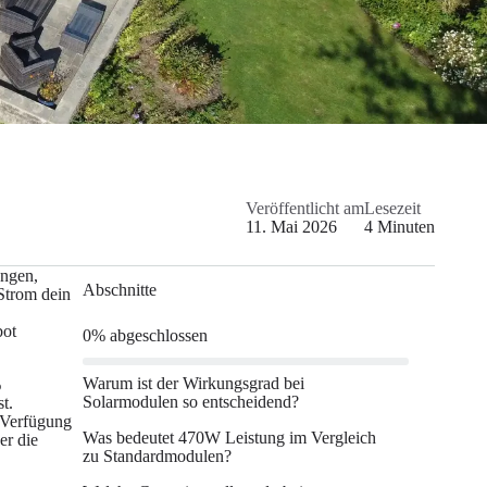
Veröffentlicht am
Lesezeit
11. Mai 2026
4
Minuten
ungen,
Abschnitte
Strom dein
bot
0
%
abgeschlossen
Warum ist der Wirkungsgrad bei
%
Solarmodulen so entscheidend?
t.
r Verfügung
Was bedeutet 470W Leistung im Vergleich
er die
zu Standardmodulen?