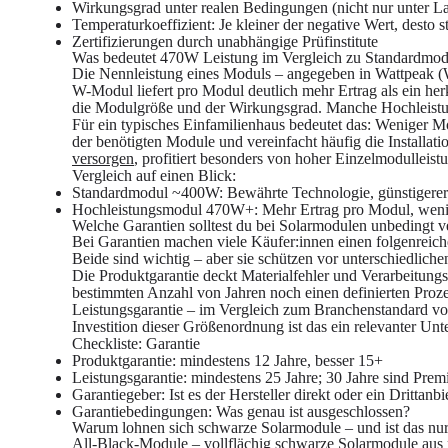
Wirkungsgrad unter realen Bedingungen (nicht nur unter
Temperaturkoeffizient: Je kleiner der negative Wert, desto 
Zertifizierungen durch unabhängige Prüfinstitute
Was bedeutet 470W Leistung im Vergleich zu Standardmo
Die Nennleistung eines Moduls – angegeben in Wattpeak (W
W-Modul liefert pro Modul deutlich mehr Ertrag als ein he
die Modulgröße und der Wirkungsgrad. Manche Hochleistun
Für ein typisches Einfamilienhaus bedeutet das: Weniger M
der benötigten Module und vereinfacht häufig die Installati
versorgen
, profitiert besonders von hoher Einzelmodulleist
Vergleich auf einen Blick:
Standardmodul ~400W:
Bewährte Technologie, günstigerer 
Hochleistungsmodul 470W+:
Mehr Ertrag pro Modul, wenig
Welche Garantien solltest du bei Solarmodulen unbedingt v
Bei Garantien machen viele Käufer:innen einen folgenreichen
Beide sind wichtig – aber sie schützen vor unterschiedliche
Die
Produktgarantie
deckt Materialfehler und Verarbeitung
bestimmten Anzahl von Jahren noch einen definierten Proze
Leistungsgarantie – im Vergleich zum Branchenstandard von 
Investition dieser Größenordnung ist das ein relevanter Unt
Checkliste: Garantie
Produktgarantie: mindestens 12 Jahre, besser 15+
Leistungsgarantie: mindestens 25 Jahre; 30 Jahre sind Pre
Garantiegeber: Ist es der Hersteller direkt oder ein Drittanbi
Garantiebedingungen: Was genau ist ausgeschlossen?
Warum lohnen sich schwarze Solarmodule – und ist das nu
All-Black-Module – vollflächig schwarze Solarmodule aus m