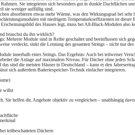
ahmen. Sie integrieren sich besonders gut in dunkle Dachflächen und
sie weniger auffällig sind.
lächen absorbieren etwas mehr Wärme, was den Wirkungsgrad bei sehr
leistungsmodulen mit niedrigem Temperaturkoeffizienten ist dieser Ef
s Erscheinungsbild des Hauses legt, muss bei All-Black-Modulen also k
und brauchst du ihn wirklich?
s: Mehrere Module sind in Reihe geschaltet und beeinflussen sich gege
eise verdeckt, sinkt die Leistung des gesamten Strings – nicht nur des
dule innerhalb eines Strings. Das Ergebnis: Auch bei teilweiser Versc
eitet die Anlage auf maximalem Niveau. Für Dächer ohne jeden Schat
d das sind die meisten Häuser in Deutschland – kann er den Jahresertra
lässt sich außerdem Batteriespeicher-Technik einfacher integrieren.
Bäume)
 willst
ch. Sie helfen dir, Angebote objektiv zu vergleichen – unabhängig dav
Dachfläche
smerkmal
ei teilbeschatteten Dächern