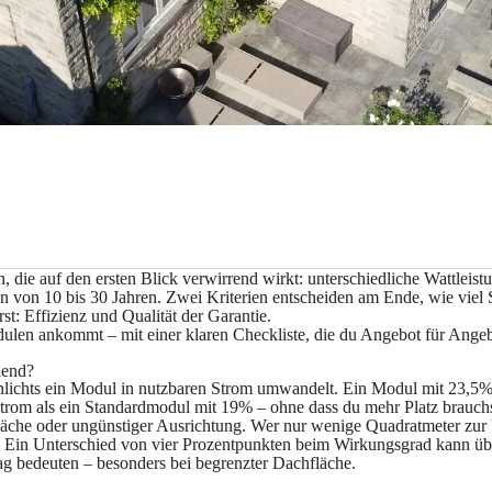
, die auf den ersten Blick verwirrend wirkt: unterschiedliche Wattleist
von 10 bis 30 Jahren. Zwei Kriterien entscheiden am Ende, wie viel 
st: Effizienz und Qualität der Garantie.
dulen ankommt – mit einer klaren Checkliste, die du Angebot für Ange
dend?
enlichts ein Modul in nutzbaren Strom umwandelt. Ein Modul mit 23,5
trom als ein Standardmodul mit 19% – ohne dass du mehr Platz brauchs
fläche oder ungünstiger Ausrichtung. Wer nur wenige Quadratmeter zu
en. Ein Unterschied von vier Prozentpunkten beim Wirkungsgrad kann üb
g bedeuten – besonders bei begrenzter Dachfläche.