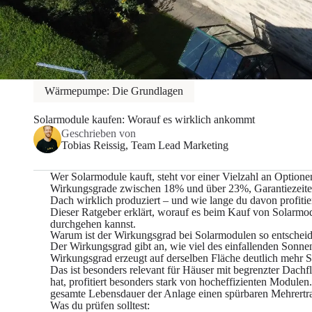
Wärmepumpe: Die Grundlagen
Solarmodule kaufen: Worauf es wirklich ankommt
Geschrieben von
Tobias Reissig
, Team Lead Marketing
Wer Solarmodule kauft, steht vor einer Vielzahl an Optionen
Wirkungsgrade zwischen 18% und über 23%, Garantiezeiten 
Dach wirklich produziert – und wie lange du davon profitier
Dieser Ratgeber erklärt, worauf es beim Kauf von Solarmo
durchgehen kannst.
Warum ist der Wirkungsgrad bei Solarmodulen so entschei
Der Wirkungsgrad gibt an, wie viel des einfallenden Sonn
Wirkungsgrad erzeugt auf derselben Fläche deutlich mehr S
Das ist besonders relevant für Häuser mit begrenzter Dach
hat, profitiert besonders stark von hocheffizienten Modul
gesamte Lebensdauer der Anlage einen spürbaren Mehrertra
Was du prüfen solltest: