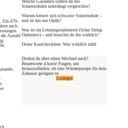
Welche Garantien solltest du bei
Solarmodulen unbedingt vergleichen?
Warum lohnen sich schwarze Solarmodule –
und ist das nur Optik?
. Ein 470-
ndern auch
Was ist ein Leistungsoptimierer (Solar String
essungen.
Optimiser) – und brauchst du ihn wirklich?
 die Anzahl
zu
Deine Kaufcheckliste: Was wirklich zählt
bt.
Denkst du über einen Wechsel nach?
Beantworte 4 kurze Fragen, um
herauszufinden, ob eine Wärmepumpe für dein
arantie.
Zuhause geeignet ist
Loslegen
r
n
ner
sch