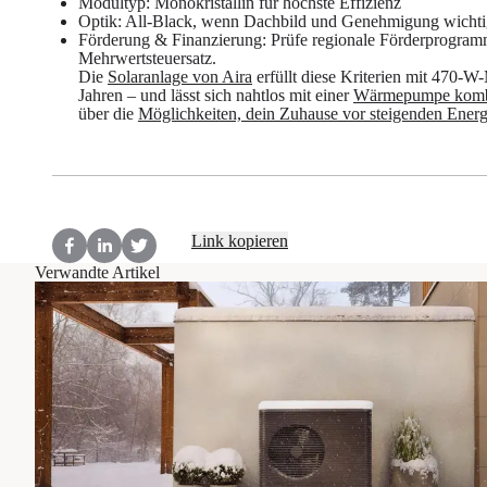
Modultyp:
Monokristallin für höchste Effizienz
Optik:
All-Black, wenn Dachbild und Genehmigung wichti
Förderung & Finanzierung:
Prüfe regionale Förderprogram
Mehrwertsteuersatz.
Die
Solaranlage von Aira
erfüllt diese Kriterien mit 470-
Jahren – und lässt sich nahtlos mit einer
Wärmepumpe komb
über die
Möglichkeiten, dein Zuhause vor steigenden Energ
Link kopieren
Verwandte Artikel