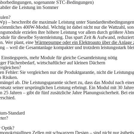
 Laborbedingungen, sogenannte STC-Bedingungen)
stabiler die Leistung im Sommer
dulen?
p) – beschreibt die maximale Leistung unter Standardtestbedingungen
rkömmliches 400W-Modul. Wichtig ist dabei nicht nur die Wattzahl, so
gsmodule erzielen ihre höhere Leistung vor allem durch größere Abm
odule für dieselbe Systemleistung. Das spart Zeit & Aufwand, reduziert
on. Wer plant, eine
Wärmepumpe oder ein Elektroauto über die Anlage 
ung – weil die Gesamtanlage kompakter und trotzdem leistungsstark blei
Einstiegspreis, mehr Module für gleiche Gesamtleistung nötig
er Flächenbedarf, wirtschaftlicher auf kleinen Dächern
ergleichen?
 Fehler: Sie vergleichen nur die Produktgarantie, nicht die Leistungsg
n Risiken.
smängel ab. Die
Leistungsgarantie
sichert zu, dass das Modul nach eine
ntsatz seiner ursprünglichen Leistung erbringt. Ein Modul mit 30 Jahre
25 Jahren – gibt dir fünf zusätzliche Jahre Planungssicherheit. Bei ei
erschied.
mium-Standard
eter?
r Optik?
onokristallinen Zellen mit schwarzem Design – sind nicht nur ästheti