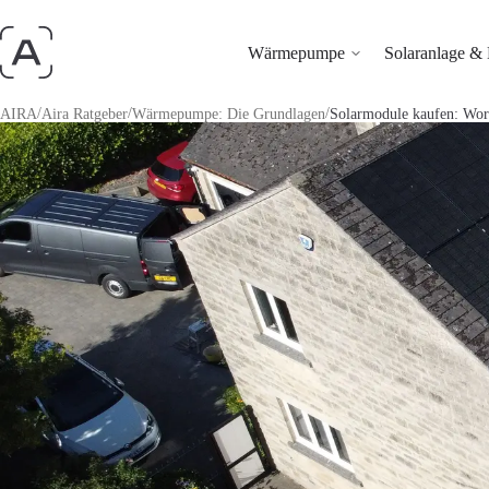
Wärmepumpe
Solaranlage & 
/
/
/
AIRA
Aira Ratgeber
Wärmepumpe: Die Grundlagen
Solarmodule kaufen: Wor