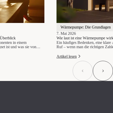
Wärmepumpe: Die Grundlagen
7. Mai 2026
Überblick
Wie laut ist eine Wärmepumpe wirk
nenten in einem
Ein häufiges Bedenken, eine klare 
net ist und was sie von
Ruf – wenn man die richtigen Zahl
Zufall überlässt. Dieser Beitrag lie
Artikel lesen
Previous slide
Next s