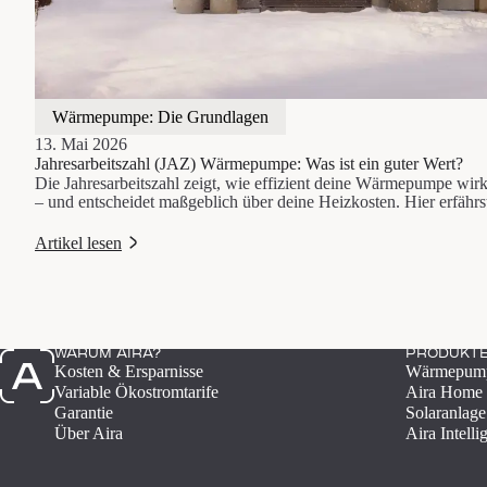
Wärmepumpe: Die Grundlagen
13. Mai 2026
Jahresarbeitszahl (JAZ) Wärmepumpe: Was ist ein guter Wert?
Die Jahresarbeitszahl zeigt, wie effizient deine Wärmepumpe wirkl
– und entscheidet maßgeblich über deine Heizkosten. Hier erfährs
guter JAZ-Wert ist, wie er berechnet wird und was ihn beeinflusst
Artikel lesen
WARUM AIRA?
PRODUKT
Kosten & Ersparnisse
Wärmepum
Variable Ökostromtarife
Aira Home 
Garantie
Solaranlage
Über Aira
Aira Intelli