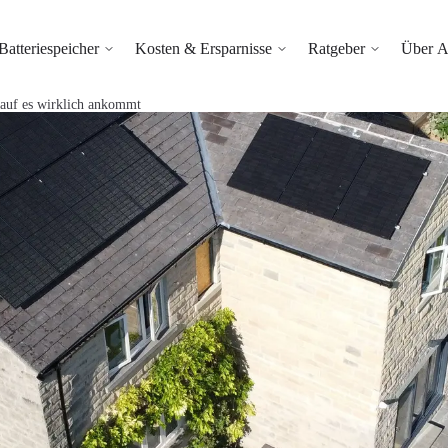
Batteriespeicher
Kosten & Ersparnisse
Ratgeber
Über A
auf es wirklich ankommt