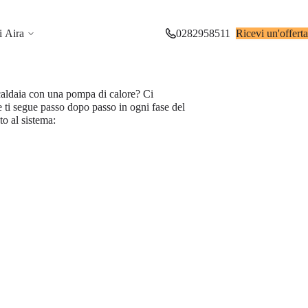
i Aira
0282958511
Ricevi un'offerta
a caldaia con una pompa di calore? Ci
 ti segue passo dopo passo in ogni fase del
to al sistema: