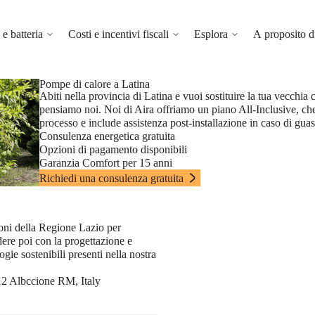
e batteria
Costi e incentivi fiscali
Esplora
A proposito d
Pompe di calore a Latina
Abiti nella provincia di Latina e vuoi sostituire la tua vecchi
pensiamo noi. Noi di Aira offriamo un piano All-Inclusive, che
processo e include assistenza post-installazione in caso di guas
Consulenza energetica gratuita
Opzioni di pagamento disponibili
Garanzia Comfort per 15 anni
Richiedi una consulenza gratuita
oni della Regione Lazio per
dere poi con la progettazione e
ogie sostenibili presenti nella nostra
12 Albccione RM, Italy