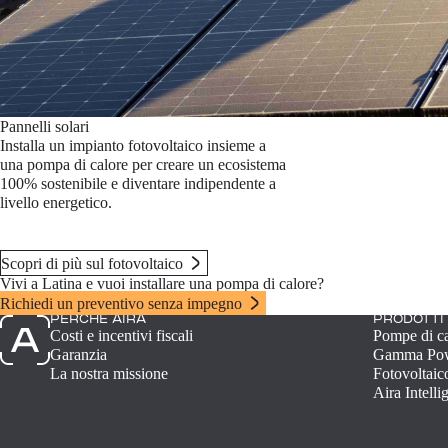
Pannelli solari
Installa un impianto fotovoltaico insieme a
una pompa di calore per creare un ecosistema
100% sostenibile e diventare indipendente a
livello energetico.
Scopri di più sul fotovoltaico
Vivi a Latina e vuoi installare una pompa di calore?
Richiedi un preventivo senza impegno
PERCHÉ AIRA
PRODOTTI
Costi e incentivi fiscali
Pompe di c
Garanzia
Gamma Po
La nostra missione
Fotovoltaic
Aira Intelli