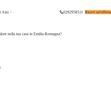
i Aira
0282958511
Ricevi un'offerta
calore nella tua casa in Emilia-Romagna?
.