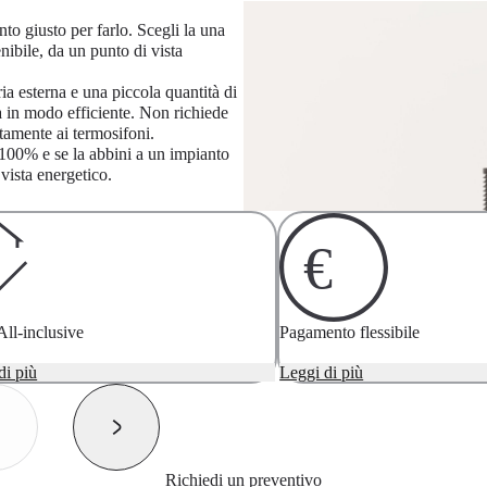
to giusto per farlo. Scegli la una
nibile, da un punto di vista
ia esterna e una piccola quantità di
da in modo efficiente. Non richiede
ettamente ai termosifoni.
l 100% e se la abbini a un impianto
vista energetico.
All-inclusive
Pagamento flessibile
onsulenza energetica all'installazione, è
di più
Puoi pagare in comode rate¹ p
Leggi di più
ncluso. Senza costi aggiuntivi.
accessibile il tuo acquisto.
Richiedi un preventivo