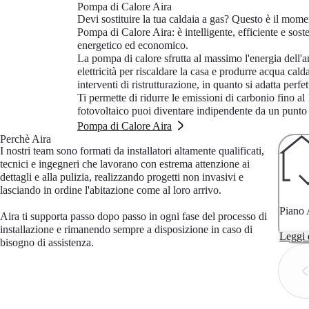
Pompa di Calore Aira
Devi sostituire la tua caldaia a gas? Questo è il momen
Pompa di Calore Aira: è intelligente, efficiente e soste
energetico ed economico.
La pompa di calore sfrutta al massimo l'energia dell'ar
elettricità per riscaldare la casa e produrre acqua cal
interventi di ristrutturazione, in quanto si adatta perf
Ti permette di ridurre le emissioni di carbonio fino a
fotovoltaico puoi diventare indipendente da un punto 
Pompa di Calore Aira
Perchè Aira
I nostri team sono formati da installatori altamente qualificati,
tecnici e ingegneri che lavorano con estrema attenzione ai
dettagli e alla pulizia, realizzando progetti non invasivi e
lasciando in ordine l'abitazione come al loro arrivo.
Piano 
Aira ti supporta passo dopo passo in ogni fase del processo di
installazione e rimanendo sempre a disposizione in caso di
Dalla c
Leggi 
bisogno di assistenza.
tutto i