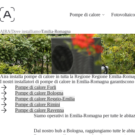
Pompe di calore
Fotovoltaico 
/
/
AIRA
Dove installiamo
Emilia-Romagna
Aira installa pompe di calore in tutta la Regione Regione Emilia-Rom
I nostri installatori di pompe di calore in Emilia-Romagna garantiscono c
Pompe di calore Forli
Pompe di calore Bologna
Pompe di calore Reggio-Emilia
Pompe di calore Rimini
Pompe di calore Ravenna
Siamo operativi in Emilia-Romagna per tutte le abitaz
Dal nostro hub a Bologna, raggiungiamo tutte le abit