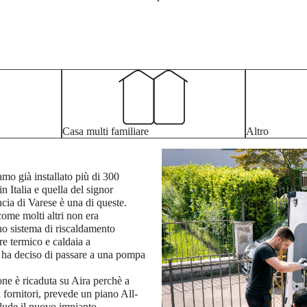
Casa multi familiare
Altro
mo già installato più di 300
n Italia e quella del signor
cia di Varese è una di queste.
 come molti altri non era
uo sistema di riscaldamento
are termico e caldaia a
ha deciso di passare a una pompa
one è ricaduta su Aira perchè a
ri fornitori, prevede un piano All-
clude il nuovo impianto,