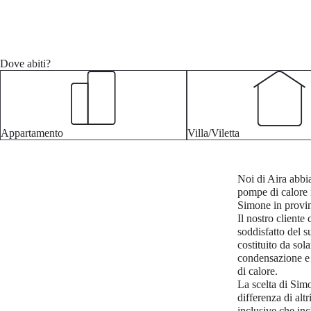
Dove abiti?
Appartamento
Villa/Viletta
Noi di Aira abbia
pompe di calore i
Simone in provin
Il nostro cliente
soddisfatto del s
costituito da sol
condensazione e 
di calore.
La scelta di Sim
differenza di alt
inclusive che in