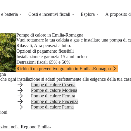
e batteria
Costi e incentivi fiscali
Esplora
A proposito d
Pompe di calore in Emilia-Romagna
Vuoi rottamare la tua caldaia a gas e installare una pompa di 
Rilassati, Aira penserà a tutto.
Opzioni di pagamento flessibili
Installazione e garanzia 15 anni incluse
Detrazioni fiscali 65% e 50%
Richiedi un preventivo gratuito in Emilia-Romagna
agna
he ogni installazione si adatti perfettamente alle esigenze della tua casa
Pompe di calore Cesena
Pompe di calore Modena
Pompe di calore Ferrara
Pompe di calore Piacenza
Pompe di calore Parma
ioni
azioni nella Regione Emilia-