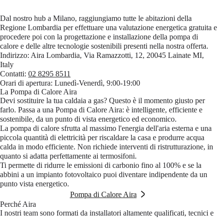
Dal nostro hub a Milano, raggiungiamo tutte le abitazioni della
Regione Lombardia per effettuare una valutazione energetica gratuita e
procedere poi con la progettazione e installazione della pompa di
calore e delle altre tecnologie sostenibili presenti nella nostra offerta.
Indirizzo:
Aira Lombardia, Via Ramazzotti, 12, 20045 Lainate MI,
Italy
Contatti:
02 8295 8511
Orari di apertura:
Lunedì-Venerdì, 9:00-19:00
La Pompa di Calore Aira
Devi sostituire la tua caldaia a gas? Questo è il momento giusto per
farlo. Passa a una Pompa di Calore Aira: è intelligente, efficiente e
sostenibile, da un punto di vista energetico ed economico.
La pompa di calore sfrutta al massimo l'energia dell'aria esterna e una
piccola quantità di elettricità per riscaldare la casa e produrre acqua
calda in modo efficiente. Non richiede interventi di ristrutturazione, in
quanto si adatta perfettamente ai termosifoni.
Ti permette di ridurre le emissioni di carbonio fino al 100% e se la
abbini a un impianto fotovoltaico puoi diventare indipendente da un
punto vista energetico.
Pompa di Calore Aira
Perché Aira
I nostri team sono formati da installatori altamente qualificati, tecnici e