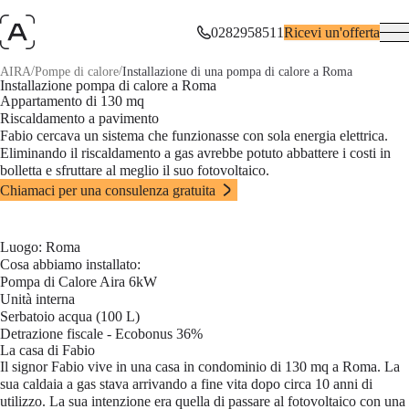
0282958511
Ricevi un'offerta
/
/
AIRA
Pompe di calore
Installazione di una pompa di calore a Roma
Installazione pompa di calore a Roma
Appartamento di 130 mq
Riscaldamento a pavimento
Fabio c
ercava un sistema che funzionasse con sola energia elettrica.
Eliminando il riscaldamento a gas avrebbe potuto abbattere i costi in
bolletta e sfruttare al meglio il suo fotovoltaico.
Chiamaci per una consulenza gratuita
Luogo: Roma
Cosa abbiamo installato:
Pompa di Calore Aira 6kW
Unità interna
Serbatoio acqua (100 L)
Detrazione fiscale -
Ecobonus 36%
La casa di Fabio
Il signor Fabio vive in una
casa in condominio di 130 mq
a Roma. La
sua caldaia a gas stava arrivando a fine vita dopo circa 10 anni di
utilizzo. La sua intenzione era quella di passare al fotovoltaico con una