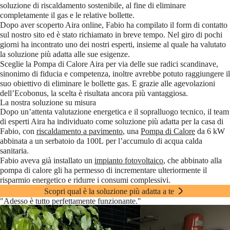
soluzione di riscaldamento sostenibile, al fine di eliminare
completamente il gas e le relative bollette.
Dopo aver scoperto Aira online, Fabio ha compilato il form di contatto
sul nostro sito ed è stato richiamato in breve tempo. Nel giro di pochi
giorni ha incontrato uno dei nostri esperti, insieme al quale ha valutato
la soluzione più adatta alle sue esigenze.
Sceglie la Pompa di Calore Aira per via delle sue radici scandinave,
sinonimo di fiducia e competenza, inoltre avrebbe potuto raggiungere il
suo obiettivo di eliminare le bollette gas. E grazie alle agevolazioni
dell’Ecobonus, la scelta è risultata ancora più vantaggiosa.
La nostra soluzione su misura
Dopo un’attenta valutazione energetica e il sopralluogo tecnico, il team
di esperti Aira ha individuato come soluzione più adatta per la casa di
Fabio, con
riscaldamento a pavimento
, una
Pompa di Calore
da 6 kW
abbinata a un
serbatoio da 100L
per l’accumulo di acqua calda
sanitaria.
Fabio aveva già installato un
impianto fotovoltaico
, che abbinato alla
pompa di calore gli ha permesso di incrementare ulteriormente il
risparmio energetico e ridurre i consumi complessivi.
Scopri qual è la soluzione più adatta a te
"Adesso è tutto perfettamente funzionante."