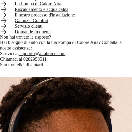
La Pompa di Calore Aira
Se ci sono problemi con la richiesta di finanziamento, il cliente
Riscaldamento e acqua calda
deve rivolgersi a Findomestic o Aira?
Il nostro processo d'installazione
Garanzia Comfort
Servizio clienti
Domande frequenti
Non hai trovato le risposte?
Hai bisogno di aiuto con la tua Pompa di Calore Aira? Contatta la
nostra assistenza:
Scrivici a
supporto@airahome.com
Chiamaci al
0282958511
.
Saremo felici di aiutarti.