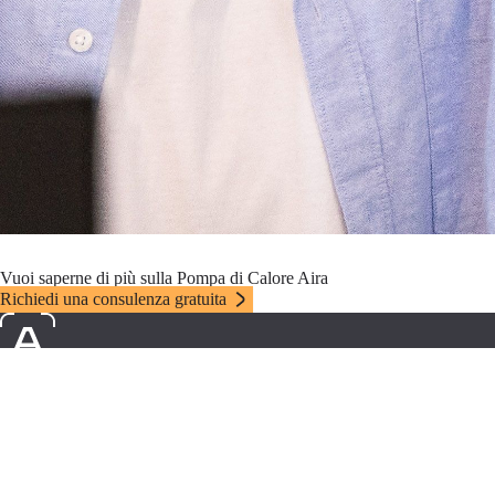
Vuoi saperne di più sulla Pompa di Calore Aira
Richiedi una consulenza gratuita
PERCHÉ AIRA
Costi e incentivi fiscali
Garanzia
La nostra missione
PRODOTTI
Pompe di calore
Gamma Power