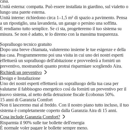
casa.
Unità esterna
: compatta. Può essere installata in giardino, sul vialetto o
lungo una parete esterna.
Unità interne
: richiedono circa 1–1,5 m² di spazio a pavimento. Pensa
a un ripostiglio, una lavanderia, un garage o persino una soffitta.
E rendiamo tutto semplice. Se ci sta, progetteremo il tuo sistema su
misura. Se non è adatto, te lo diremo con la massima trasparenza.
Sopralluogo tecnico gratuito
Dopo una breve chiamata, valuteremo insieme le tue esigenze e della
tua casa. Programmeremo poi una visita in cui uno dei nostri esperti
effettuerà un sopralluogo dell'abitazione e provvederà a fornirti un
preventivo, mostrandoti quanto protrai risparmiare scegliendo Aira.
Richiedi un preventivo
Design e Installazione
Uno dei nostri esperti effettuerà un sopralluogo della tua casa per
valutarne il fabbisogno energetico così da fornirti un preventivo per il
nuovo sistema, al netto della detrazione fiscale Ecobonus 50%.
15 anni di Garanzia Comfort
Non ti lasceremo mai al freddo. Con il nostro piano tutto incluso, il tuo
sistema è completamente coperto dalla Garanzia Aira di 15 anni.
Cosa include Garanzia Comfort?
Risparmia il 90% sulle tue bollette dell'energia
È normale voler pagare le bollette sempre meno.