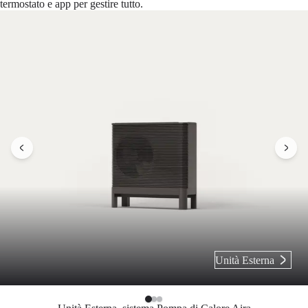
termostato e app per gestire tutto.
Previous slide
Next 
Unità Esterna