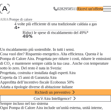
Pompa di calore ad aria - Costo, promozione e risparmio
0282958511
Ricevi un'offerta
/
AIRA
Pompe di calore
Installa una Pompa di Calore Aira e risparmia sulle tue bollette
4 volte più efficiente di una tradizionale caldaia a gas
4
+
Riduci le spese di riscaldamento del 49%*
Niente a che fare con una caldaia.
49
%
Ricevi un'offerta
Un riscaldamento più sostenibile. In tutti i sensi.
Cosa vuol dire? Risparmio energetico. Alta efficienza. Questa è la
Pompa di Calore Aira. Progettata per ridurre i costi, ridurre le emissioni
di CO₂ e mantenere sempre calda la tua casa . Anche con temperature
sotto lo zero. Del resto è nata in Svezia:
Progettata, costruita e installata dagli esperti Aira
Coperta da 15 anni di Garanzia Aira
Approfitta dell’incentivo fiscale Ecobonus 50%
Adatta a tipologie diverse di abitazione italiane
Richiedi un preventivo
Cos’è Aira Intelligence?
Sempre incluso nel tuo sistema
Ogni Pompa di Calore Aira include un'unità esterna, unità interne,