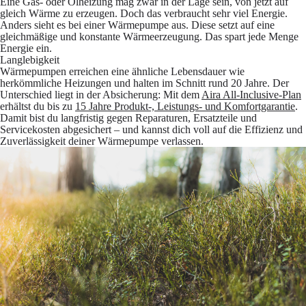
Eine Gas- oder Ölheizung mag zwar in der Lage sein, von jetzt auf
gleich Wärme zu erzeugen. Doch das verbraucht sehr viel Energie.
Anders sieht es bei einer Wärmepumpe aus. Diese setzt auf eine
gleichmäßige und konstante Wärmeerzeugung. Das spart jede Menge
Energie ein.
Langlebigkeit
Wärmepumpen erreichen eine ähnliche Lebensdauer wie
herkömmliche Heizungen und halten im Schnitt rund 20 Jahre. Der
Unterschied liegt in der Absicherung: Mit dem
Aira All-Inclusive-Plan
erhältst du bis zu
15 Jahre Produkt-, Leistungs- und Komfortgarantie
.
Damit bist du langfristig gegen Reparaturen, Ersatzteile und
Servicekosten abgesichert – und kannst dich voll auf die Effizienz und
Zuverlässigkeit deiner Wärmepumpe verlassen.