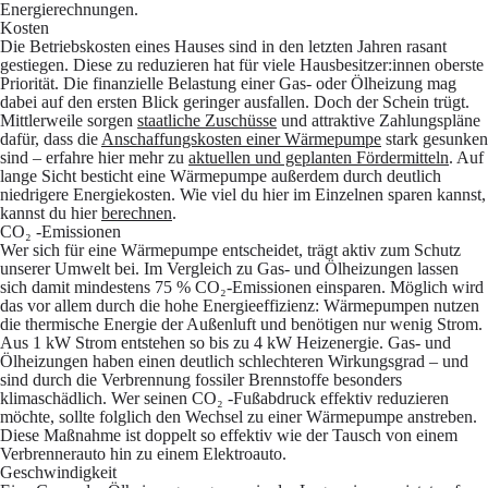
Energierechnungen.
Kosten
Die Betriebskosten eines Hauses sind in den letzten Jahren rasant
gestiegen. Diese zu reduzieren hat für viele Hausbesitzer:innen oberste
Priorität. Die finanzielle Belastung einer Gas- oder Ölheizung mag
dabei auf den ersten Blick geringer ausfallen. Doch der Schein trügt.
Mittlerweile sorgen
staatliche Zuschüsse
und attraktive Zahlungspläne
dafür, dass die
Anschaffungskosten einer Wärmepumpe
stark gesunken
sind – erfahre hier mehr zu
aktuellen und geplanten Fördermitteln
. Auf
lange Sicht besticht eine Wärmepumpe außerdem durch deutlich
niedrigere Energiekosten. Wie viel du hier im Einzelnen sparen kannst,
kannst du hier
berechnen
.
CO₂ -Emissionen
Wer sich für eine Wärmepumpe entscheidet, trägt aktiv zum Schutz
unserer Umwelt bei. Im Vergleich zu Gas- und Ölheizungen lassen
sich damit mindestens 75 % CO₂-Emissionen einsparen. Möglich wird
das vor allem durch die hohe Energieeffizienz: Wärmepumpen nutzen
die thermische Energie der Außenluft und benötigen nur wenig Strom.
Aus 1 kW Strom entstehen so bis zu 4 kW Heizenergie. Gas- und
Ölheizungen haben einen deutlich schlechteren Wirkungsgrad – und
sind durch die Verbrennung fossiler Brennstoffe besonders
klimaschädlich. Wer seinen CO₂ -Fußabdruck effektiv reduzieren
möchte, sollte folglich den Wechsel zu einer Wärmepumpe anstreben.
Diese Maßnahme ist doppelt so effektiv wie der Tausch von einem
Verbrennerauto hin zu einem Elektroauto.
Geschwindigkeit