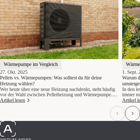
Wärmepumpe im Vergleich
Wärme
27. Okt. 2025
1. Sept.
Pellets vs. Wärmepumpen: Was solltest du für deine
Warum d
Heizung wählen?
umsteigen
Wer heute über eine neue Heizung nachdenkt, steht häufig
In den l
vor der Wahl zwischen Pelletheizung und Wärmepumpe.
immer me
Beide gelten als klimafreundliche Alternativen zu Öl- und
Tausende
Artikel lesen
Artikel l
Gasheizungen, unterscheiden sich jedoch stark in Technik,
Energiek
Kosten und Umweltwirkung.
Kohlenst
Previous sl
Nex