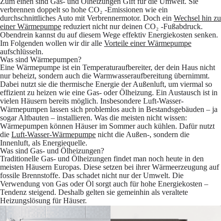
Zum einen sind Gas- und Ölheizungen Gift für die Umwelt. Sie
verbrennen doppelt so hohe CO₂ -Emissionen wie ein
durchschnittliches Auto mit Verbrennermotor. Doch ein
Wechsel hin zu
einer Wärmepumpe
reduziert nicht nur deinen CO₂ -Fußabdruck.
Obendrein kannst du auf diesem Wege effektiv Energiekosten senken.
Im Folgenden wollen wir dir alle
Vorteile einer Wärmepumpe
aufschlüsseln.
Was sind Wärmepumpen?
Eine Wärmepumpe ist ein Temperaturaufbereiter, der dein Haus nicht
nur beheizt, sondern auch die Warmwasseraufbereitung übernimmt.
Dabei nutzt sie die thermische Energie der Außenluft, um viermal so
effizient zu heizen wie eine Gas- oder Ölheizung. Ein Austausch ist in
vielen Häusern bereits möglich. Insbesondere Luft-Wasser-
Wärmepumpen lassen sich problemlos auch in Bestandsgebäuden – ja
sogar Altbauten – installieren. Was die meisten nicht wissen:
Wärmepumpen können Häuser im Sommer auch kühlen. Dafür nutzt
die
Luft-Wasser-Wärmepumpe
nicht die Außen-, sondern die
Innenluft, als Energiequelle.
Was sind Gas- und Ölheizungen?
Traditionelle Gas- und Ölheizungen findet man noch heute in den
meisten Häusern Europas. Diese setzen bei ihrer Wärmeerzeugung auf
fossile Brennstoffe. Das schadet nicht nur der Umwelt. Die
Verwendung von Gas oder Öl sorgt auch für hohe Energiekosten –
Tendenz steigend. Deshalb gelten sie gemeinhin als veraltete
Heizungslösung für Häuser.