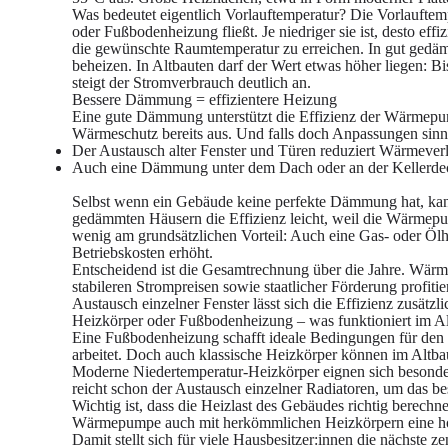
Was bedeutet eigentlich Vorlauftemperatur?
Die Vorlauftemp
oder Fußbodenheizung fließt. Je niedriger sie ist, desto e
die gewünschte Raumtemperatur zu erreichen. In gut ged
beheizen. In Altbauten darf der Wert etwas höher liegen: 
steigt der Stromverbrauch deutlich an.
Bessere Dämmung = effizientere Heizung
Eine gute Dämmung unterstützt die Effizienz der Wärmepump
Wärmeschutz bereits aus. Und falls doch Anpassungen sinn
Der Austausch alter Fenster und Türen reduziert Wärmeverlu
Auch eine Dämmung unter dem Dach oder an der Kellerdeck
Selbst wenn ein Gebäude keine perfekte Dämmung hat, kann
gedämmten Häusern die Effizienz leicht, weil die Wärmepu
wenig am grundsätzlichen Vorteil: Auch eine Gas- oder Ö
Betriebskosten erhöht.
Entscheidend ist die Gesamtrechnung über die Jahre. Wär
stabileren Strompreisen sowie staatlicher Förderung profi
Austausch einzelner Fenster lässt sich die Effizienz zusätzli
Heizkörper oder Fußbodenheizung – was funktioniert im Al
Eine Fußbodenheizung schafft ideale Bedingungen für den 
arbeitet. Doch auch klassische Heizkörper können im Altba
Moderne Niedertemperatur-Heizkörper eignen sich besonder
reicht schon der Austausch einzelner Radiatoren, um das
Wichtig ist, dass die Heizlast des Gebäudes richtig berech
Wärmepumpe auch mit herkömmlichen Heizkörpern eine hoh
Damit stellt sich für viele Hausbesitzer:innen die nächste