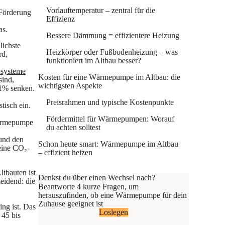
Vorlauftemperatur – zentral für die
 Förderung
Effizienz
as.
Bessere Dämmung = effizientere Heizung
lichste
Heizkörper oder Fußbodenheizung – was
rd,
funktioniert im Altbau besser?
esysteme
Kosten für eine Wärmepumpe im Altbau: die
sind,
wichtigsten Aspekte
61% senken.
Preisrahmen und typische Kostenpunkte
tisch ein.
Fördermittel für Wärmepumpen: Worauf
 Wärmepumpe
du achten solltest
 und den
Schon heute smart: Wärmepumpe im Altbau
eine CO₂-
– effizient heizen
tbauten ist
Denkst du über einen Wechsel nach?
eidend: die
Beantworte 4 kurze Fragen, um
herauszufinden, ob eine Wärmepumpe für dein
Zuhause geeignet ist
ng ist. Das
Loslegen
 45 bis