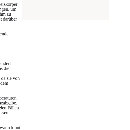
Heizkörper
ingen, um
ehm zu
t darüber
hende
ändert
s die
, da sie von
r dem
peraturen
meabgabe.
len Fällen
ssen.
 wann lohnt