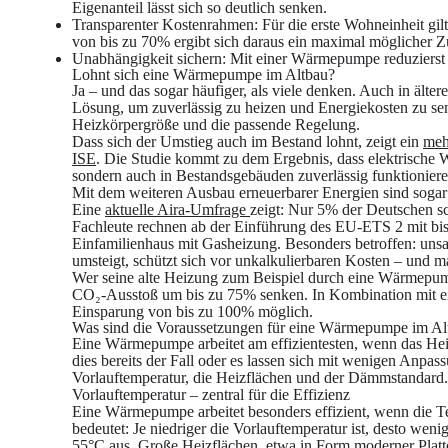
Eigenanteil lässt sich so deutlich senken.
Transparenter Kostenrahmen
: Für die erste Wohneinheit g
von bis zu 70% ergibt sich daraus ein maximal möglicher 
Unabhängigkeit sichern
: Mit einer Wärmepumpe reduzierst
Lohnt sich eine Wärmepumpe im Altbau?
Ja – und das sogar häufiger, als viele denken. Auch in älte
Lösung, um zuverlässig zu heizen und Energiekosten zu se
Heizkörpergröße und die passende Regelung.
Dass sich der Umstieg auch im Bestand lohnt, zeigt ein
meh
ISE
. Die Studie kommt zu dem Ergebnis, dass elektrische
sondern auch in Bestandsgebäuden zuverlässig funktionie
Mit dem weiteren Ausbau erneuerbarer Energien sind soga
Eine
aktuelle Aira-Umfrage
zeigt: Nur 5% der Deutschen sc
Fachleute rechnen ab der Einführung des EU-ETS 2 mit bis 
Einfamilienhaus mit Gasheizung. Besonders betroffen: unsa
umsteigt, schützt sich vor unkalkulierbaren Kosten – und m
Wer seine alte Heizung zum Beispiel durch eine Wärmepump
CO₂-Ausstoß um bis zu 75% senken. In Kombination mit ein
Einsparung von bis zu 100% möglich.
Was sind die Voraussetzungen für eine Wärmepumpe im Al
Eine Wärmepumpe arbeitet am effizientesten, wenn das Heiz
dies bereits der Fall oder es lassen sich mit wenigen Anpa
Vorlauftemperatur, die Heizflächen und der Dämmstandard.
Vorlauftemperatur – zentral für die Effizienz
Eine Wärmepumpe arbeitet besonders effizient, wenn die 
bedeutet: Je niedriger die Vorlauftemperatur ist, desto wen
55°C aus. Große Heizflächen, etwa in Form moderner Platt