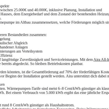
spekte
zwischen 25.000€ und 40.000€, inklusive Planung, Installation und
s Hauses, dem Energiebedarf und dem Zustand der bestehenden Heizun
.
Wärmepumpe im Altbau zusammensetzen, welche Förderungen möglich si
eren Bestandteilen zusammen:
gelung
ulischer Abgleich
rhandener Anlagen
imierungen am Verteilsystem
Effizienz
langfristige Zuverlässigkeit und Serviceleistungen. Mit dem
Aira All-I
 bereits abgedeckt. So bleiben Betriebskosten planbar.
rden könnten, ist die Gesamtförderung auf 70% der förderfähigen Kost
or Beginn der Installation gestellt werden. Aira unterstützt dich dabei 
ken
osten. Wärmepumpen-Tarife sind meist 6–8 Cent/kWh günstiger als klass
h. Bei einem Verbrauch von 5.000 kWh ergibt das eine jährliche Ersp
itt rund 8 Cent/kWh günstiger als Haushaltsstrom.