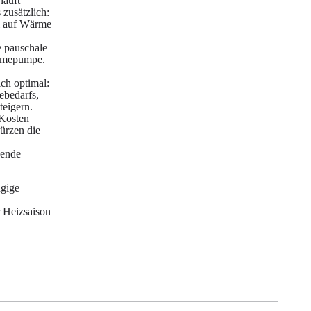
läuft
 zusätzlich:
ei auf Wärme
e pauschale
ärmepumpe.
ch optimal:
ebedarfs,
teigern.
 Kosten
ürzen die
gende
ngige
r Heizsaison