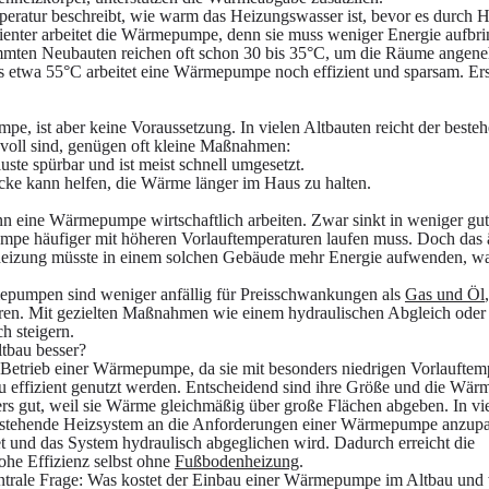
eratur beschreibt, wie warm das Heizungswasser ist, bevor es durch 
ffizienter arbeitet die Wärmepumpe, denn sie muss weniger Energie aufbr
ämmten Neubauten reichen oft schon 30 bis 35°C, um die Räume angen
Bis etwa 55°C arbeitet eine Wärmepumpe noch effizient und sparsam. Ers
e, ist aber keine Voraussetzung. In vielen Altbauten reicht der beste
voll sind, genügen oft kleine Maßnahmen:
ste spürbar und ist meist schnell umgesetzt.
e kann helfen, die Wärme länger im Haus zu halten.
 eine Wärmepumpe wirtschaftlich arbeiten. Zwar sinkt in weniger gut
mpe häufiger mit höheren Vorlauftemperaturen laufen muss. Doch das 
lheizung müsste in einem solchen Gebäude mehr Energie aufwenden, wa
mepumpen sind weniger anfällig für Preisschwankungen als
Gas und Öl
tieren. Mit gezielten Maßnahmen wie einem hydraulischen Abgleich ode
ch steigern.
tbau besser?
Betrieb einer Wärmepumpe, da sie mit besonders niedrigen Vorlauftem
u effizient genutzt werden. Entscheidend sind ihre Größe und die Wär
s gut, weil sie Wärme gleichmäßig über große Flächen abgeben. In vie
 bestehende Heizsystem an die Anforderungen einer Wärmepumpe anzupa
net und das System hydraulisch abgeglichen wird. Dadurch erreicht die
e Effizienz selbst ohne
Fußbodenheizung
.
 zentrale Frage: Was kostet der Einbau einer Wärmepumpe im Altbau und