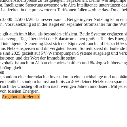
hiedliche Arbeitspreise zu festgelegten Tageszeiten. Deine Wärmepumpe 
ist. Intelligente Steuerungssysteme wie
Aira Intelligence
unterstützen das
e Laufzeiten in die preiswerteren Tarifzonen fallen – ohne dass Du dab
ab 3.000–4.500 kWh Jahresverbrauch. Bei geringerer Nutzung kann ein
. Voraussetzung ist in der Regel ein separater Stromzähler für die W
lt auch im Altbau als besonders effizient. Beide Systeme ergänzen si
 erzeugt. Tagsüber deckt der Solarstrom einen großen Teil des Energi
 intelligenter Steuerung lässt sich der Eigenverbrauch auf bis zu 60% s
ins Netz einspeisen und dir vergüten lassen. So reduzierst du laufende
me sind 2025 gezielt auf PV-Wärmepumpen-Systeme ausgelegt und verk
issionen und der Wert der Immobilie steigt.
ovoltaik
ist auch im Altbau eine wirtschaftlich und ökologisch überzeu
bhängigkeit.
zen
 sondern eine durchdachte Investition in eine nachhaltige und unabhä
n deutlich, sondern kannst auch bis zu 40% deiner Heizkosten sparen.
t sich der Umstieg oft schon nach wenigen Jahren amortisiert. Mit jede
von fossilen Energien.
Angebot anfordern