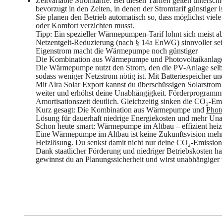
Zeitvariable Stromtarife
: Bei diesen Tarifen gelten untersc
bevorzugt in den Zeiten, in denen der Stromtarif günstiger 
Sie planen den Betrieb automatisch so, dass möglichst viel
oder Komfort verzichten musst.
Tipp
: Ein spezieller Wärmepumpen-Tarif lohnt sich meist 
Netzentgelt-Reduzierung (nach § 14a EnWG) sinnvoller sein
Eigenstrom macht die Wärmepumpe noch günstiger
Die Kombination aus Wärmepumpe und Photovoltaikanlage gi
Die Wärmepumpe nutzt den Strom, den die PV-Anlage selbst
sodass weniger Netzstrom nötig ist. Mit Batteriespeicher und
Mit Aira Solar Export kannst du überschüssigen Solarstrom 
weiter und erhöhst deine Unabhängigkeit. Förderprogram
Amortisationszeit deutlich. Gleichzeitig sinken die CO₂-Em
Kurz gesagt: Die Kombination aus Wärmepumpe und
Phot
Lösung für dauerhaft niedrige Energiekosten und mehr Una
Schon heute smart: Wärmepumpe im Altbau – effizient hei
Eine Wärmepumpe im Altbau ist keine Zukunftsvision mehr,
Heizlösung. Du senkst damit nicht nur deine CO₂-Emissione
Dank staatlicher Förderung und niedriger Betriebskosten ha
gewinnst du an Planungssicherheit und wirst unabhängiger 