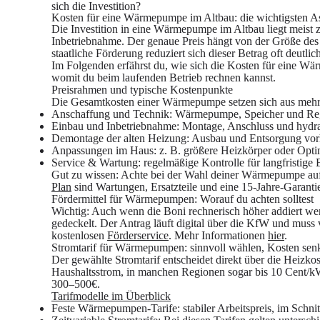
sich die Investition?
Kosten für eine Wärmepumpe im Altbau: die wichtigsten A
Die Investition in eine Wärmepumpe im Altbau liegt meist 
Inbetriebnahme. Der genaue Preis hängt von der Größe de
staatliche Förderung reduziert sich dieser Betrag oft deutlich
Im Folgenden erfährst du, wie sich die Kosten für eine 
womit du beim laufenden Betrieb rechnen kannst.
Preisrahmen und typische Kostenpunkte
Die Gesamtkosten einer Wärmepumpe setzen sich aus mehr
Anschaffung und Technik
: Wärmepumpe, Speicher und Re
Einbau und Inbetriebnahme
: Montage, Anschluss und hydra
Demontage der alten Heizung
: Ausbau und Entsorgung vo
Anpassungen im Haus
: z. B. größere Heizkörper oder Opt
Service & Wartung
: regelmäßige Kontrolle für langfristige 
Gut zu wissen
: Achte bei der Wahl deiner Wärmepumpe auf 
Plan
sind Wartungen, Ersatzteile und eine 15-Jahre-Garantie
Fördermittel für Wärmepumpen: Worauf du achten solltest
Wichtig
: Auch wenn die Boni rechnerisch höher addiert we
gedeckelt. Der Antrag läuft digital über die KfW und muss v
kostenlosen
Förderservice
. Mehr Informationen
hier
.
Stromtarif für Wärmepumpen: sinnvoll wählen, Kosten sen
Der gewählte Stromtarif entscheidet direkt über die Heizk
Haushaltsstrom, in manchen Regionen sogar bis 10 Cent/kW
300–500€.
Tarifmodelle im Überblick
Feste Wärmepumpen-Tarife
: stabiler Arbeitspreis, im Schn