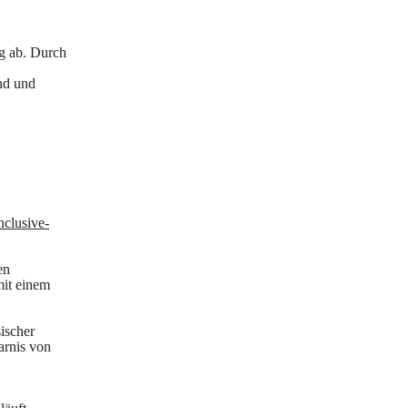
g ab. Durch
nd und
nclusive-
en
mit einem
ischer
arnis von