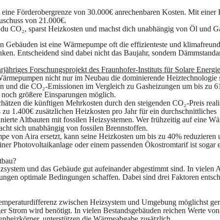
ilt eine Förderobergrenze von 30.000€ anrechenbaren Kosten. Mit einer
Zuschuss von 21.000€.
 du CO₂, sparst Heizkosten und machst dich unabhängig von Öl und G
ren Gebäuden ist eine Wärmepumpe oft die effizienteste und klimafreund
nken. Entscheidend sind dabei nicht das Baujahr, sondern Dämmstanda
rjähriges Forschungsprojekt des Fraunhofer-Instituts für Solare Energi
 Wärmepumpen nicht nur im Neubau die dominierende Heiztechnologie 
ren und die CO₂-Emissionen im Vergleich zu Gasheizungen um bis zu 
r noch größere Einsparungen möglich.
hätzen die künftigen Mehrkosten durch den steigenden CO₂-Preis realis
zu 1.400€ zusätzlichen Heizkosten pro Jahr für ein durchschnittliches
nierte Altbauten mit fossilen Heizsystemen. Wer frühzeitig auf eine
acht sich unabhängig von fossilen Brennstoffen.
e von Aira ersetzt, kann seine Heizkosten um bis zu 40% reduzieren
er Photovoltaikanlage oder einem passenden Ökostromtarif ist sogar 
tbau?
system und das Gebäude gut aufeinander abgestimmt sind. In vielen Al
ssungen optimale Bedingungen schaffen. Dabei sind drei Faktoren entsch
Temperaturdifferenz zwischen Heizsystem und Umgebung möglichst geri
iger Strom wird benötigt. In vielen Bestandsgebäuden reichen Werte von
enheizkörper, unterstützen die Wärmeabgabe zusätzlich.