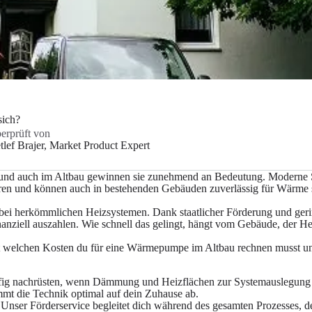
sich?
erprüft von
tlef Brajer
, Market Product Expert
 und auch im Altbau gewinnen sie zunehmend an Bedeutung. Moderne
Jahren und können auch in bestehenden Gebäuden zuverlässig für Wärme 
s bei herkömmlichen Heizsystemen. Dank staatlicher Förderung und ger
nanziell auszahlen. Wie schnell das gelingt, hängt vom Gebäude, der He
mit welchen Kosten du für eine Wärmepumpe im Altbau rechnen musst u
ufig nachrüsten, wenn Dämmung und Heizflächen zur Systemauslegung 
immt die Technik optimal auf dein Zuhause ab.
. Unser Förderservice begleitet dich während des gesamten Prozesses, d